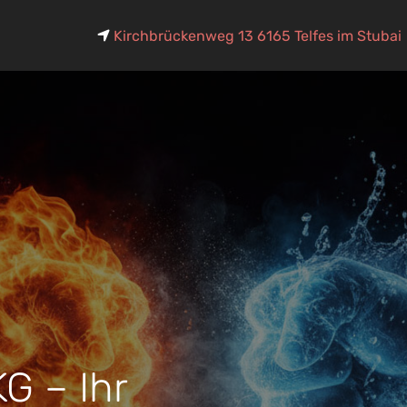
Kirchbrückenweg 13
6165
Telfes im Stubai

G – Ihr