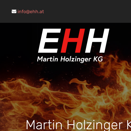
info@ehh.at

Martin Holzinger K